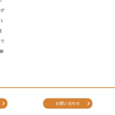
なが
1
言
童で
齢
お問い合わせ