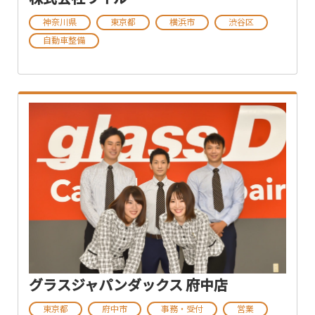
神奈川県
東京都
横浜市
渋谷区
自動車整備
グラスジャパンダックス 府中店
東京都
府中市
事務・受付
営業