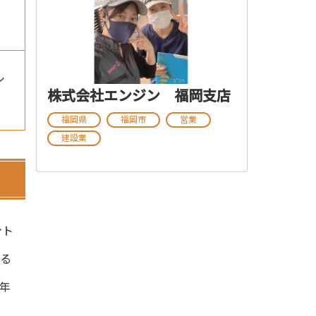
シ
株式会社エンジン 福岡支店
福岡県
福岡市
営業
建設業
ント
する
年
。