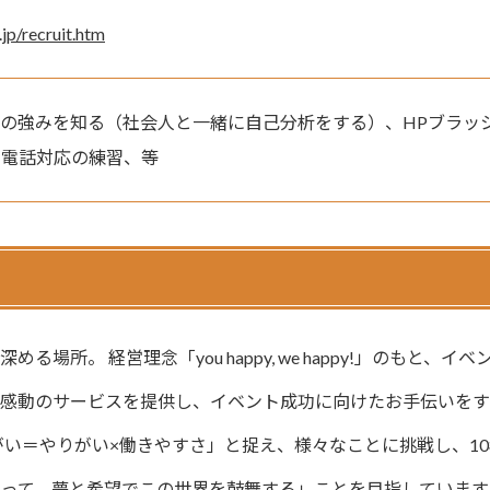
.jp/recruit.htm
の強みを知る（社会人と一緒に自己分析をする）、HPブラッ
、電話対応の練習、等
。 経営理念「you happy, we happy!」のもと、イベ
、感動のサービスを提供し、イベント成功に向けたお手伝いを
がい＝やりがい×働きやすさ」と捉え、様々なことに挑戦し、10
って、夢と希望でこの世界を鼓舞する」ことを目指しています