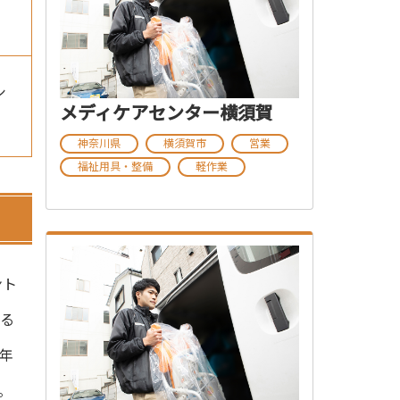
シ
メディケアセンター横須賀
神奈川県
横須賀市
営業
福祉用具・整備
軽作業
ント
する
年
。