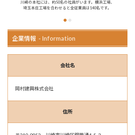
の本社には、約50名の社員がいます。横浜工場、
天然石平板のガタツキや段
玉本庄工場を合わせると全従業員は140名です。
め、アスファルト舗装への
辺の商
企業情報
Information
会社名
岡村建興株式会社
住所