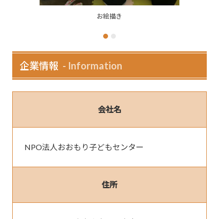
お絵描き
ダンス
企業情報
Information
会社名
NPO法人おおもり子どもセンター
住所