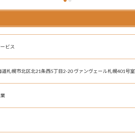
サービス
　北海道札幌市北区北21条西5丁目2-20 ヴァンヴェール札幌401号室
ス業