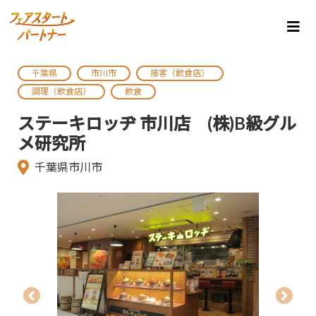
千葉県
市川市
接客（飲食店）
調理（飲食店）
飲食
ステーキロッヂ 市川店 (株)B級グル
メ研究所
千葉県市川市