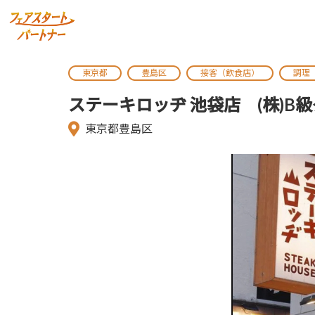
東京都
豊島区
接客（飲食店）
調理
ステーキロッヂ 池袋店 (株)B
東京都豊島区