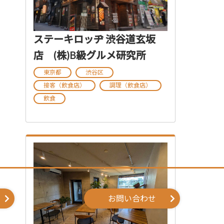
ステーキロッヂ 渋谷道玄坂
店 (株)B級グルメ研究所
東京都
渋谷区
接客（飲食店）
調理（飲食店）
飲食
お問い合わせ