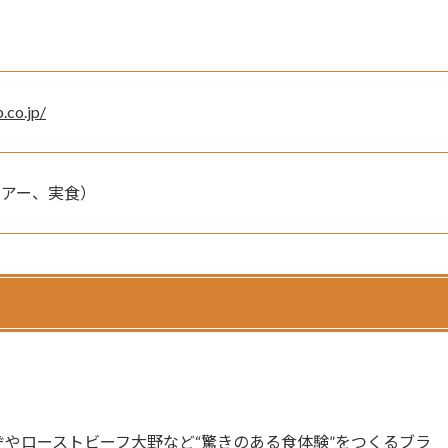
.co.jp/
ツアー、実食）
やローストビーフ大野など“驚きのある食体験”をつくるブラ