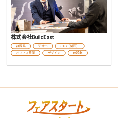
株式会社BuildEast
静岡県
沼津市
CAD（製図）
オフィス見学
デザイン
建設業